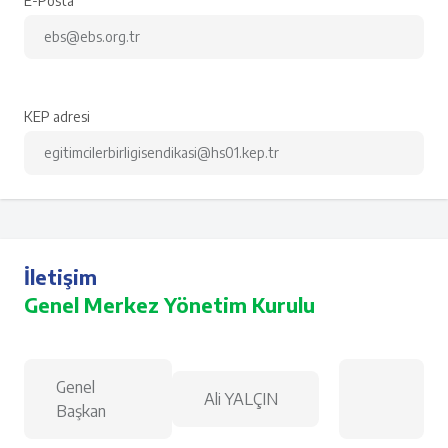
E-Posta
ebs@ebs.org.tr
KEP adresi
egitimcilerbirligisendikasi@hs01.kep.tr
İletişim
Genel Merkez Yönetim Kurulu
Genel
Ali YALÇIN
Başkan