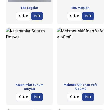
EBS Logolar
EBS Marşları
Önizle
İndir
Önizle
İndir
Kazanımlar Sunum
Mehmet Akif İnan Vefa
Dosyası
Albümü
Önizle
İndir
Önizle
İndir