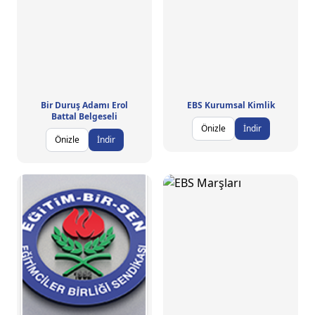
Bir Duruş Adamı Erol
EBS Kurumsal Kimlik
Battal Belgeseli
Önizle
İndir
Önizle
İndir