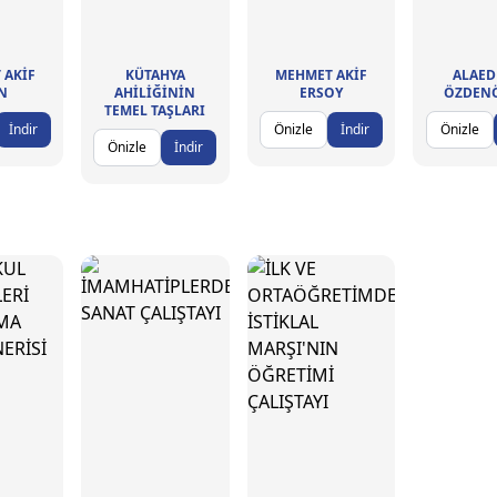
AKİF
KÜTAHYA
MEHMET AKİF
ALAED
AN
AHİLİĞİNİN
ERSOY
ÖZDEN
TEMEL TAŞLARI
İndir
Önizle
İndir
Önizle
Önizle
İndir