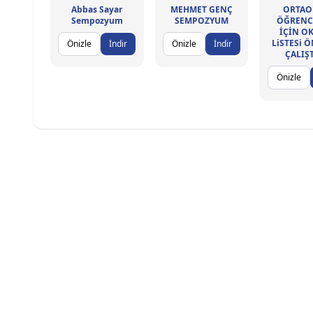
Abbas Sayar
MEHMET GENÇ
ORTAO
Sempozyum
SEMPOZYUM
ÖĞRENC
İÇİN O
LiSTESi Ö
Önizle
İndir
Önizle
İndir
ÇALIŞ
Önizle