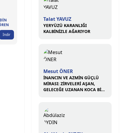
Talat YAVUZ
DİN
ÖREN
YERYÜZÜ KARANLIĞI
KALBİNİZLE AĞARIYOR
İndir
Mesut ÖNER
İNANCIN VE AZMİN GÜÇLÜ
MİRASI: ZİRVELERİ AŞAN,
GELECEĞE UZANAN KOCA BİR
ÇINAR