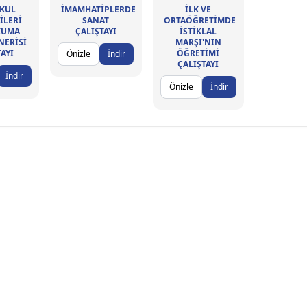
KUL
İMAMHATİPLERDE
İLK VE
İLERİ
SANAT
ORTAÖĞRETİMDE
KUMA
ÇALIŞTAYI
İSTİKLAL
NERİSİ
MARŞI'NIN
TAYI
ÖĞRETİMİ
Önizle
İndir
ÇALIŞTAYI
İndir
Önizle
İndir