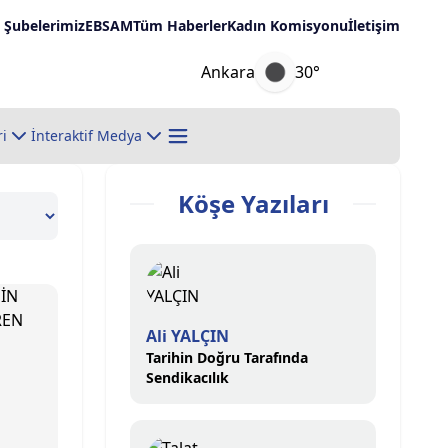
Şubelerimiz
EBSAM
Tüm Haberler
Kadın Komisyonu
İletişim
Ankara
30°
ri
İnteraktif Medya
Köşe Yazıları
Ali YALÇIN
Tarihin Doğru Tarafında
Sendikacılık