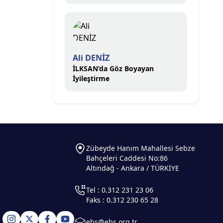
Ali DENİZ
İLKSAN’da Göz Boyayan
İyileştirme
Zübeyde Hanım Mahallesi Sebze
Bahçeleri Caddesi No:86
Altındağ - Ankara / TÜRKİYE
Tel : 0.312 231 23 06
Faks : 0.312 230 65 28
ebs@ebs.org.tr