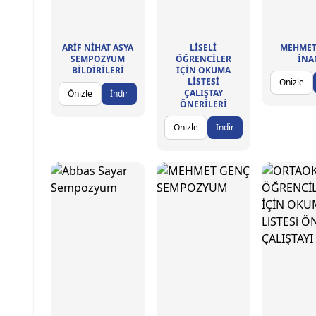
ARİF NİHAT ASYA
LİSELİ
MEHMET 
SEMPOZYUM
ÖĞRENCİLER
İN
BİLDİRİLERİ
İÇİN OKUMA
LİSTESİ
Önizle
ÇALIŞTAY
Önizle
İndir
ÖNERİLERİ
Önizle
İndir