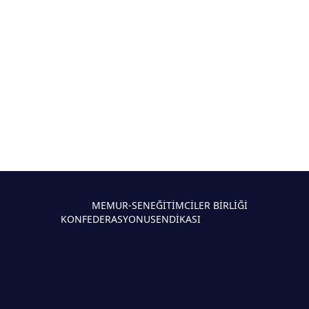
MEMUR-SEN
EĞİTİMCİLER BİRLİĞİ
KONFEDERASYONU
SENDİKASI