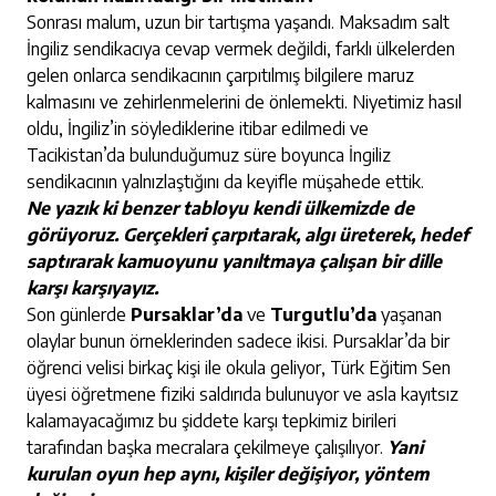
Sonrası malum, uzun bir tartışma yaşandı. Maksadım salt
İngiliz sendikacıya cevap vermek değildi, farklı ülkelerden
gelen onlarca sendikacının çarpıtılmış bilgilere maruz
kalmasını ve zehirlenmelerini de önlemekti. Niyetimiz hasıl
oldu, İngiliz’in söylediklerine itibar edilmedi ve
Tacikistan’da bulunduğumuz süre boyunca İngiliz
sendikacının yalnızlaştığını da keyifle müşahede ettik.
Ne yazık ki benzer tabloyu kendi ülkemizde de
görüyoruz. Gerçekleri çarpıtarak, algı üreterek, hedef
saptırarak kamuoyunu yanıltmaya çalışan bir dille
karşı karşıyayız.
Son günlerde
Pursaklar’da
ve
Turgutlu’da
yaşanan
olaylar bunun örneklerinden sadece ikisi. Pursaklar’da bir
öğrenci velisi birkaç kişi ile okula geliyor, Türk Eğitim Sen
üyesi öğretmene fiziki saldırıda bulunuyor ve asla kayıtsız
kalamayacağımız bu şiddete karşı tepkimiz birileri
tarafından başka mecralara çekilmeye çalışılıyor.
Yani
kurulan oyun hep aynı, kişiler değişiyor, yöntem