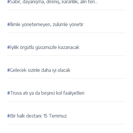
#
Sabır, dayanışma, direniş, kararlılık, alın teri...
#
İlimle yönetemeyen, zulümle yönetir
#
İyilik örgütlü gücümüzle kazanacak
#
Gelecek sizinle daha iyi olacak
#
Truva atı ya da beşinci kol faaliyetleri
#
Bir halk destanı: 15 Temmuz