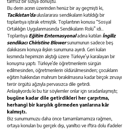
tarifsiz bir sızıya dönüştü.
Bu derin acının üzerinden henüz bir ay geçmişti ki,
Tacikistan’da
uluslararası sendikaların katıldığı bir
toplantıya iştirak etmiştik. Toplantının konusu “Sosyal
Ortaklığın Uygulanmasında Sendikaların Rolü” idi...
Toplantıya
Eğitim Enternasyonal
adına katılan
İngiliz
sendikacı Chiristine Blower
sunumunun sadece beş
dakikasını konuya ilişkin sunumuna ayırdı. Geri kalan
kısmında hepimizin alıştığı üzere Türkiye’yi karalayan bir
konuşma yaptı. Türkiye’de öğretmenlerin sürgün
edilmesinden, öğretmenlerin öldürülmesinden; çocukların
eğitim hakkından mahrum bırakılmasına kadar birçok zırvayı
terör örgütü ağzıyla pervasızca dile getirdi.
Anlaşılıyordu ki bu tür söylemler onlar için sıradanlaşmıştı;
bugüne kadar dile getirdikleri her çarpıtma,
herhangi bir karşılık görmeden yanlarına kâr
kalmıştı.
Biz sunumumuzu daha önce tamamlamamıza rağmen,
ortaya konulan bu gerçek dışı, yanıltıcı ve iftira dolu ifadeler