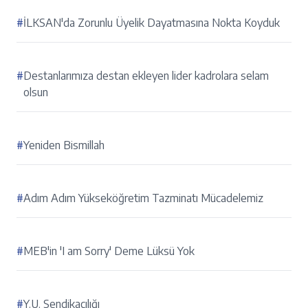
#
İLKSAN'da Zorunlu Üyelik Dayatmasına Nokta Koyduk
#
Destanlarımıza destan ekleyen lider kadrolara selam
olsun
#
Yeniden Bismillah
#
Adım Adım Yükseköğretim Tazminatı Mücadelemiz
#
MEB'in 'I am Sorry' Deme Lüksü Yok
#
Y.U. Sendikacılığı