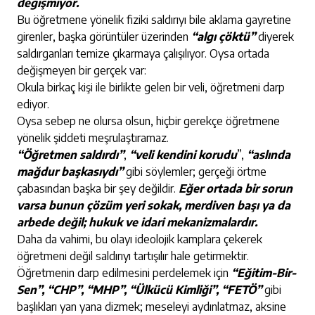
değişmiyor.
Bu öğretmene yönelik fiziki saldırıyı bile aklama gayretine
girenler, başka görüntüler üzerinden
“algı çöktü”
diyerek
saldırganları temize çıkarmaya çalışılıyor. Oysa ortada
değişmeyen bir gerçek var:
Okula birkaç kişi ile birlikte gelen bir veli, öğretmeni darp
ediyor.
Oysa sebep ne olursa olsun, hiçbir gerekçe öğretmene
yönelik şiddeti meşrulaştıramaz.
“Öğretmen saldırdı”
,
“veli kendini korudu
”,
“aslında
mağdur başkasıydı”
gibi söylemler; gerçeği örtme
çabasından başka bir şey değildir.
Eğer ortada bir sorun
varsa bunun çözüm yeri sokak, merdiven başı ya da
arbede değil; hukuk ve idari mekanizmalardır.
Daha da vahimi, bu olayı ideolojik kamplara çekerek
öğretmeni değil saldırıyı tartışılır hale getirmektir.
Öğretmenin darp edilmesini perdelemek için
“Eğitim-Bir-
Sen”, “CHP”, “MHP”, “Ülkücü Kimliği”, “FETÖ”
gibi
başlıkları yan yana dizmek; meseleyi aydınlatmaz, aksine