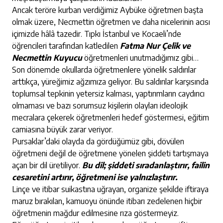
Ancak teröre kurban verdiğimiz Aybüke öğretmen başta
olmak üzere, Necmettin öğretmen ve daha nicelerinin acısı
içimizde hâlâ tazedir. Tıpkı İstanbul ve Kocaeli’nde
öğrencileri tarafından katledilen
Fatma Nur Çelik ve
Necmettin Kuyucu
öğretmenleri unutmadığımız gibi…
Son dönemde okullarda öğretmenlere yönelik saldırılar
arttıkça, yüreğimiz ağzımıza geliyor. Bu saldırılar karşısında
toplumsal tepkinin yetersiz kalması, yaptırımların caydırıcı
olmaması ve bazı sorumsuz kişilerin olayları ideolojik
mecralara çekerek öğretmenleri hedef göstermesi, eğitim
camiasına büyük zarar veriyor.
Pursaklar’daki olayda da gördüğümüz gibi, dövülen
öğretmeni değil de öğretmene yönelen şiddeti tartışmaya
açan bir dil üretiliyor.
Bu dil; şiddeti sıradanlaştırır, failin
cesaretini artırır, öğretmeni ise yalnızlaştırır.
Linçe ve itibar suikastına uğrayan, organize şekilde iftiraya
maruz bırakılan, kamuoyu önünde itibarı zedelenen hiçbir
öğretmenin mağdur edilmesine rıza göstermeyiz.