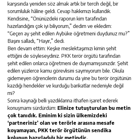
karşısında yeniden söz almak artık bir tercih değil, bir
sorumluluk hâline geldi. Cevap hakkımızı kullandık.
Kendisine, “Önünüzdeki raporun kim tarafından
hazırlandığını çok iyi biliyorum,” dedim ve ekledim:
“Geçen ay şehit edilen Aybüke öğretmeni duydunuz mu?”
Başını salladı, “Hayır,” dedi.
Ben devam ettim: Keşke meslektaşımızı kimin şehit
ettiğini de söyleseydiniz. PKK terör örgütü tarafından
şehit edilen onlarca öğretmeni de duymamışsınızdır. Şehit
edilen yüzlerce kamu görevlisini saymıyorum bile. Okula
gidemeyen öğrencilerin durumu da yine bu terör örgütünün
kazdığı hendekler ve kurduğu barikatlar nedeniyle değil
mi?
Sonra kaynağı belli yazdıklarına ithafen işaret ederek
konuşmamı sürdürdüm:
Elinize tutuşturulan bu metin
çok tanıdık. Eminim ki sizin ülkemizdeki
‘partneriniz’ olan ve terörle arasına mesafe
koyamayan, PKK terör örgütünün sendika
kolunun hazırladığı bir metindir.