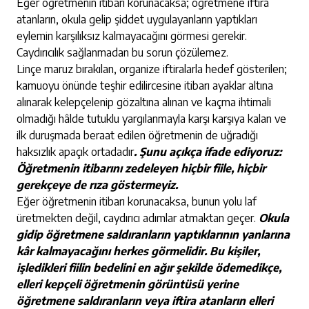
Eğer öğretmenin itibarı korunacaksa; öğretmene iftira
atanların, okula gelip şiddet uygulayanların yaptıkları
eylemin karşılıksız kalmayacağını görmesi gerekir.
Caydırıcılık sağlanmadan bu sorun çözülemez.
Linçe maruz bırakılan, organize iftiralarla hedef gösterilen;
kamuoyu önünde teşhir edilircesine itibarı ayaklar altına
alınarak kelepçelenip gözaltına alınan ve kaçma ihtimali
olmadığı hâlde tutuklu yargılanmayla karşı karşıya kalan ve
ilk duruşmada beraat edilen öğretmenin de uğradığı
haksızlık apaçık ortadadır
. Şunu açıkça ifade ediyoruz:
Öğretmenin itibarını zedeleyen hiçbir fiile, hiçbir
gerekçeye de rıza göstermeyiz.
Eğer öğretmenin itibarı korunacaksa, bunun yolu laf
üretmekten değil, caydırıcı adımlar atmaktan geçer.
Okula
gidip öğretmene saldıranların yaptıklarının yanlarına
kâr kalmayacağını herkes görmelidir. Bu kişiler,
işledikleri fiilin bedelini en ağır şekilde ödemedikçe,
elleri kepçeli öğretmenin görüntüsü yerine
öğretmene saldıranların veya iftira atanların elleri