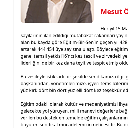
Mesut 
Her yıl 15 Ma
sayılarının ilan edildiği mutabakat rakamları yayı
alan bu kayda göre Eğitim-Bir-Sen’in geçen yıl 428
artarak 444.454 üye sayısına ulaştı. Böylece eğitim
genel temsil yetkisi16’ncı kez tescil ve zirvedeki 
liderliğini de bir kez daha teyit ve tespit etmiş old
Bu vesileyle istikrarlı bir şekilde sendikamıza ilgi
başkanından, yönetimlerimize, işyeri temsilcileri
yüz kırk dört bin dört yüz elli dört kez teşekkür e
Eğitim odaklı olarak kültür ve medeniyetimizi ihya
gelecekte yol yürüyen, milli manevi değerlere bağlı,
verilen bu destek en temelde eğitim çalışanlarını
büyüten sendikal mücadelemizin neticesidir. Bu d