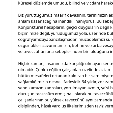
küresel düzlemde umudu, bilinci ve vicdanı hareke
Biz yürüttüğümüz maarif davasının, tarihimizin ak
anlam kazanacağına inandık, inanıyoruz. Bu sebep
Konjonktürel hesapların, geçici duyguların değil k
biçimimize değil, yürüdüğümüz yola, üzerinde b
coğrafyamızayabancılaşmadan mücadelemizi sürdür
özgürlükleri savunmamızın, köhne ve zorba vesayet
ve teveccühün ana sebeplerinden biri olduğuna i
Hiçbir zaman, insanımızda karşılığı olmayan sentet
olmadık. Çünkü eğitim çalışanları özelinde aziz mil
bütün mesafeleri ortadan kaldıran bir samimiyete, 
sağlamlığımızın nesnel ifadesidir. 34 yıldır, zor z
sendikamızın kadroları, yorulmayan azmin, ye’si bi
duruşun tecessüm etmiş hali olarak bu teveccühün
çalışanlarının bu yüksek teveccühü aynı zamanda b
disiplinden, hâsılı varoluş ilkelerimizden taviz 