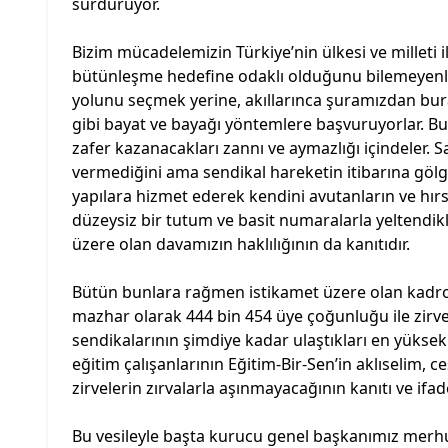
sürdürüyor.
Bizim mücadelemizin Türkiye’nin ülkesi ve milleti il
bütünleşme hedefine odaklı olduğunu bilemeyenler, 
yolunu seçmek yerine, akıllarınca şuramızdan bur
gibi bayat ve bayağı yöntemlere başvuruyorlar. Bu
zafer kazanacakları zannı ve aymazlığı içindeler. Sa
vermediğini ama sendikal hareketin itibarına göl
yapılara hizmet ederek kendini avutanların ve hırs
düzeysiz bir tutum ve basit numaralarla yeltendikler
üzere olan davamızın haklılığının da kanıtıdır.
Bütün bunlara rağmen istikamet üzere olan kadro
mazhar olarak 444 bin 454 üye çoğunluğu ile zirved
sendikalarının şimdiye kadar ulaştıkları en yüksek
eğitim çalışanlarının Eğitim-Bir-Sen’in aklıselim, c
zirvelerin zırvalarla aşınmayacağının kanıtı ve ifade
Bu vesileyle başta kurucu genel başkanımız mer