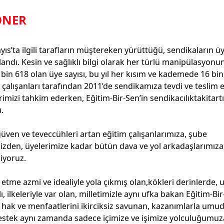
ÖNER
yıs’ta ilgili tarafların müştereken yürüttüğü, sendikaların ü
nlandı. Kesin ve sağlıklı bilgi olarak her türlü manipülasyon
 bin 618 olan üye sayısı, bu yıl her kısım ve kademede 16 bi
 çalışanları tarafından 2011’de sendikamıza tevdi ve teslim 
yerimizi tahkim ederken, Eğitim-Bir-Sen’in sendikacılıktakitar
u.
, güven ve teveccühleri artan eğitim çalışanlarımıza, şube
mizden, üyelerimize kadar bütün dava ve yol arkadaşlarımıza
diyoruz.
 etme azmi ve idealiyle yola çıkmış olan,kökleri derinlerde, 
 ilkeleriyle var olan, milletimizle aynı ufka bakan Eğitim-Bir
n hak ve menfaatlerini ikirciksiz savunan, kazanımlarla umu
estek aynı zamanda sadece içimize ve işimize yolculuğumuza