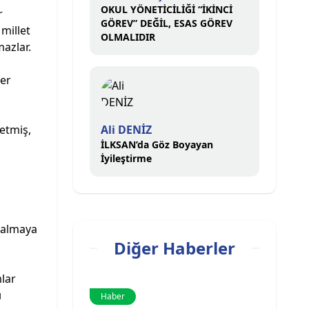
OKUL YÖNETİCİLİĞİ “İKİNCİ
r
GÖREV” DEĞİL, ESAS GÖREV
 millet
OLMALIDIR
mazlar.
ler
 etmiş,
Ali DENİZ
İLKSAN’da Göz Boyayan
İyileştirme
e almaya
Diğer Haberler
lar
ı
Haber