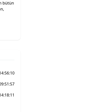
en bütün
en,
14:56:10
09:51:57
14:18:11