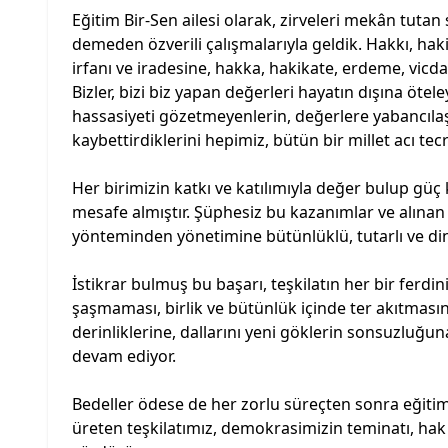
Eğitim Bir-Sen ailesi olarak, zirveleri mekân tut
demeden özverili çalışmalarıyla geldik. Hakkı, haki
irfanı ve iradesine, hakka, hakikate, erdeme, vicda
Bizler, bizi biz yapan değerleri hayatın dışına öt
hassasiyeti gözetmeyenlerin, değerlere yabancıla
kaybettirdiklerini hepimiz, bütün bir millet acı te
Her birimizin katkı ve katılımıyla değer bulup güç 
mesafe almıştır. Şüphesiz bu kazanımlar ve alınan
yönteminden yönetimine bütünlüklü, tutarlı ve din
İstikrar bulmuş bu başarı, teşkilatın her bir ferdi
şaşmaması, birlik ve bütünlük içinde ter akıtması
derinliklerine, dallarını yeni göklerin sonsuzluğu
devam ediyor.
Bedeller ödese de her zorlu süreçten sonra eğiti
üreten teşkilatımız, demokrasimizin teminatı, ha