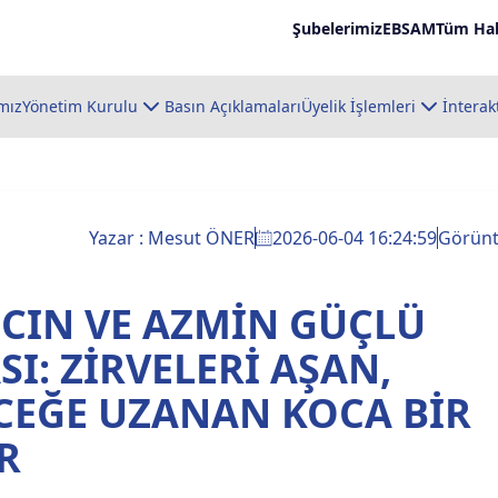
Şubelerimiz
EBSAM
Tüm Hab
mız
Yönetim Kurulu
Basın Açıklamaları
Üyelik İşlemleri
İnterak
Yazar : Mesut ÖNER
2026-06-04 16:24:59
Görün
CIN VE AZMİN GÜÇLÜ
SI: ZİRVELERİ AŞAN,
CEĞE UZANAN KOCA BİR
R