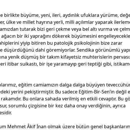
e birlikte büyüme, yeni, ileri, aydınlık ufuklara yürüme, değer
ülke ve millet hayrına yerli, milli açılımlar yaparak ilerlem
amızdan tutarak bizi geri çekme veya bel altı vurma ve çel
 ağacın bir iki yaprağını dökerek büyümesini engelleyecekle
hiplerini yiyip bitiren bu patolojik psikolojinin bize zarar
ge düşürdüğünü dahi göremiyorlar. Sendika görünümlü yapıl
ına yenik düşmüş bir takım kifayetsiz muhterislerin pervasız 
i itibar suikastı, bir işe yaramayıp geri teptiği gibi, istikam
larımız, eğitim camiamızın dalga dalga büyüyen teveccühü
eki yerini pekiştirmiştir. Bu sadece Eğitim-Bir-Sen’in değil 
 rakamdır. Bu onlara sahada verilmiş en etkili cevaptır. Bu g
esur, sorumlu çizgisine bir kez daha onay verdiğinin, ayrıca
sidir.
hum Mehmet Âkif İnan olmak üzere bütün genel başkanlarım