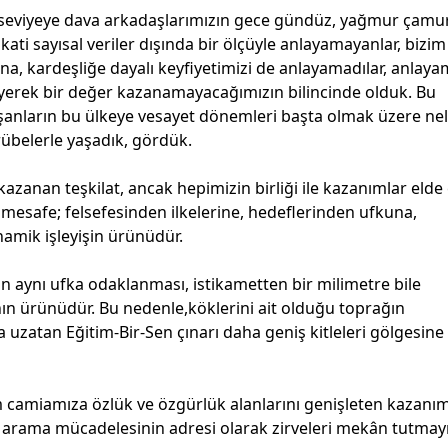
an seviyeye dava arkadaşlarımızın gece gündüz, yağmur çamu
kati sayısal veriler dışında bir ölçüyle anlayamayanlar, bizim
na, kardeşliğe dayalı keyfiyetimizi de anlayamadılar, anlaya
eleyerek bir değer kazanamayacağımızın bilincinde olduk. Bu
şanların bu ülkeye vesayet dönemleri başta olmak üzere ne
crübelerle yaşadık, gördük.
kazanan teşkilat, ancak hepimizin birliği ile kazanımlar elde
 mesafe; felsefesinden ilkelerine, hedeflerinden ufkuna,
amik işleyişin ürünüdür.
nin aynı ufka odaklanması, istikametten bir milimetre bile
nın ürünüdür. Bu nedenle,köklerini ait olduğu toprağın
na uzatan Eğitim-Bir-Sen çınarı daha geniş kitleleri gölgesin
m camiamıza özlük ve özgürlük alanlarını genişleten kazanım
k arama mücadelesinin adresi olarak zirveleri mekân tutmay