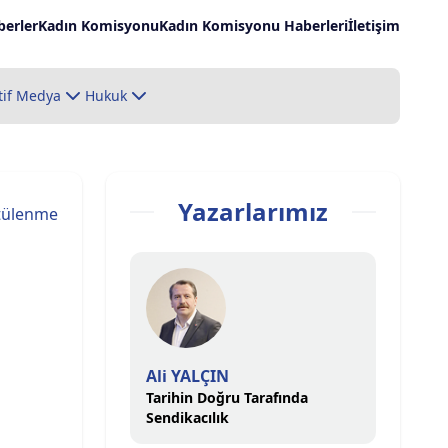
erler
Kadın Komisyonu
Kadın Komisyonu Haberleri
İletişim
tif Medya
Hukuk
Yazarlarımız
tülenme
Ali YALÇIN
Tarihin Doğru Tarafında
Sendikacılık