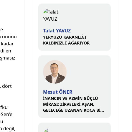
ye
Talat YAVUZ
un önünü
YERYÜZÜ KARANLIĞI
KALBİNİZLE AĞARIYOR
n kadar
edilen
tışmasız
, dört
Mesut ÖNER
İNANCIN VE AZMİN GÜÇLÜ
MİRASI: ZİRVELERİ AŞAN,
ufku
GELECEĞE UZANAN KOCA BİR
-Sen’e
ÇINAR
du
 değil,