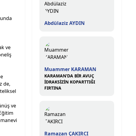
uğunda
Abdülaziz AYDIN
ak ve
neliş
Muammer KARAMAN
KARAMAN’DA BİR AVUÇ
de
İDRAKSİZİN KOPARTTIĞI
z de,
FIRTINA
teliksel
şünüş ve
Eğitim
, manevi
Ramazan ÇAKIRCI