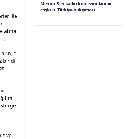
Memur-Sen kadın komisyonlarının
coşkulu Türkiye buluşması
leri ile
e
me atma
ri,
arın, o
bir dil,
et
ne
eğitim
österge
ız ve