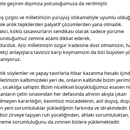
te geçiren dışımıza yolculuğumuza da verilmiştir.
ış çizgisi ve milletimizin yürüyüş istikametiyle uyumlu old
le anlık tepkilerden palyatif çözümlerden yana olmadık.
alıcı, köklü tasavvurların sendikası olarak sadece yürüme
ulunduğumuz zemine azami dikkat ederek,
dük. Aziz milletimizin özgür iradesine dost olmamızın, h
çi anlayışlara tavizsiz karşı koymamızın da bizi büyüten yö
nanıyoruz.
ik söylemler ve yapay tavırlarla itibar kazanma hesabı için
letimizin kalbimizdeki yeri de, onların kalbinde bizim yerimi
sıcaklığa sahiptir. Bizim niceliksel büyüklüğümüz esasen ni
amanların çetin sınavından her defasında alnının akıyla çıkan
lmeyen kararlılığın, kesintisiz mücadelenin, asil duyuş, dü
 yeni sorumluluklar yüklediğinin farkında ve idrakindedir. 
izi zirveye taşıyan ruh yüceliğinden, ahlaki sorumluluktan
vermeme sorumluluğunu da zımnen bizlere yüklemektedir.